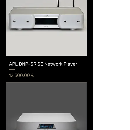
APL DNP-SR SE Network Player
Preis
12.500,00 €