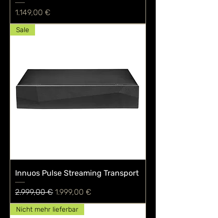
Preis
1.149,00 €
Sale
Innuos Pulse Streaming Transport
Standardpreis
Sale-Preis
2.999,00 €
1.999,00 €
Nicht mehr lieferbar