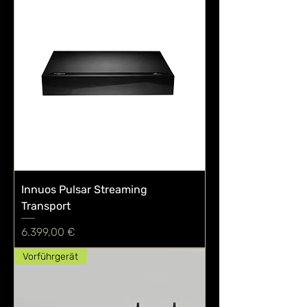
Innuos Pulsar Streaming
Transport
Preis
6.399,00 €
Vorführgerät