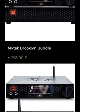
Mytek Brooklyn Bundle
Preis
6.995,00 €