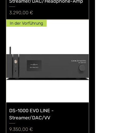
Streamer/DAC/Headphone-Amp
Preis
3.290,00 €
In der Vorführung
DS-1000 EVO LINE -
Streamer/DAC/VV
Preis
9.350,00 €