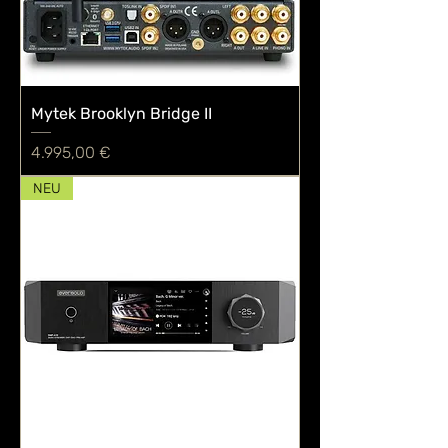
Mytek Brooklyn Bridge II
Preis
4.995,00 €
NEU