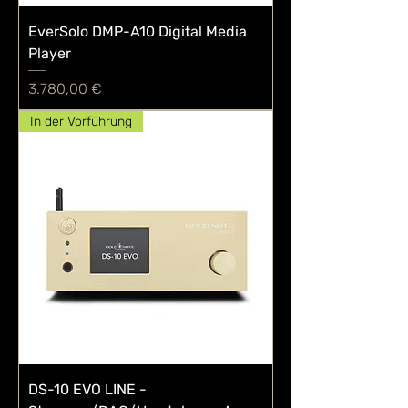
EverSolo DMP-A10 Digital Media
Player
Preis
3.780,00 €
In der Vorführung
DS-10 EVO LINE -