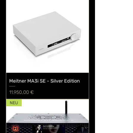
Meitner MA3i SE - Silver Edition
Preis
11.950,00 €
NEU