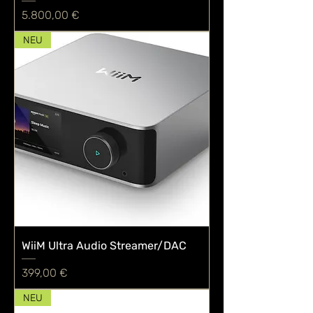
Preis
5.800,00 €
NEU
WiiM Ultra Audio Streamer/DAC
Preis
399,00 €
NEU