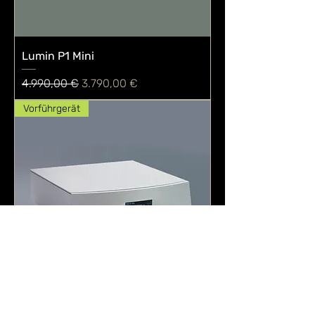
Lumin P1 Mini
Standardpreis
Sale-Preis
4.990,00 €
3.790,00 €
Vorführgerät