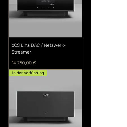
dCS Lina DAC / Netzwerk-
Streamer
Preis
14.750,00 €
In der Vorführung