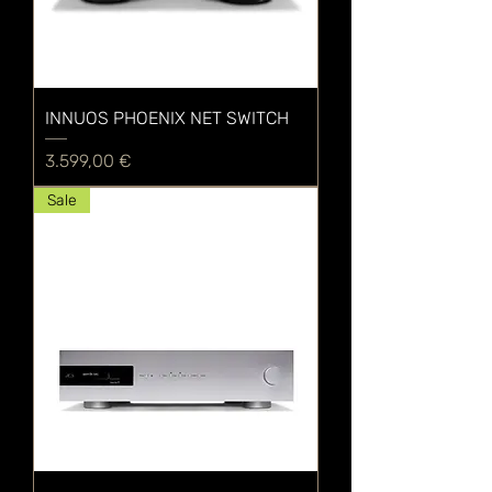
INNUOS PHOENIX NET SWITCH
Preis
3.599,00 €
Sale