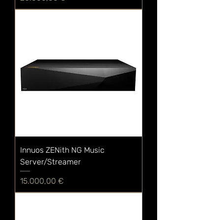
Innuos ZENith NG Music
Server/Streamer
Preis
15.000,00 €