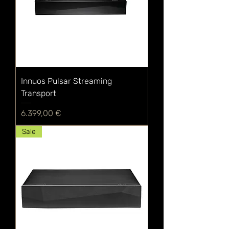
Innuos Pulsar Streaming
Transport
Preis
6.399,00 €
Sale