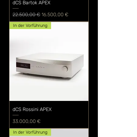
dCS Bartok APEX
Standardpreis
Sale-Preis
22.500,00 €
16.500,00 €
In der Vorführung
dCS Rossini APEX
Preis
33.000,00 €
In der Vorführung