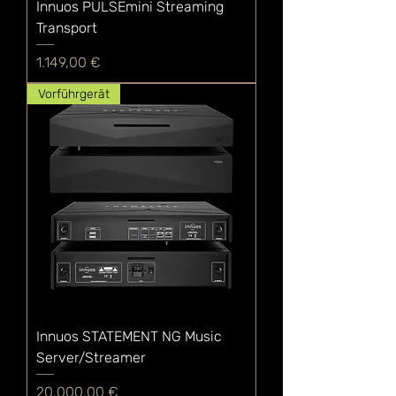
Innuos PULSEmini Streaming
Transport
Preis
1.149,00 €
Vorführgerät
Innuos STATEMENT NG Music
Server/Streamer
Preis
20.000,00 €