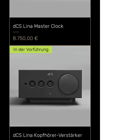
dCS Lina Master Clock
Preis
8.750,00 €
In der Vorführung
dCS Lina Kopfhörer-Verstärker