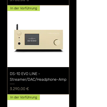
In der Vorführung
DS-10 EVO LINE -
Streamer/DAC/Headphone-Amp
Preis
3.290,00 €
In der Vorführung